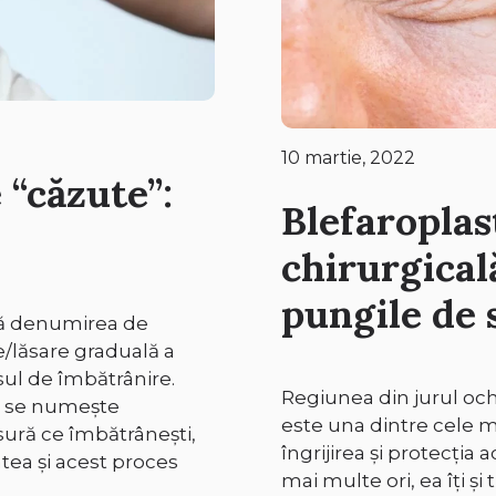
10 martie, 2022
 “căzute”:
Blefaroplast
chirurgical
pungile de 
pă denumirea de
e/lăsare graduală a
sul de îmbătrânire.
Regiunea din jurul ochi
e se numește
este una dintre cele ma
sură ce îmbătrânești,
îngrijirea și protecția
tatea și acest proces
mai multe ori, ea îți și