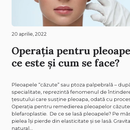
20 aprilie, 2022
Operația pentru pleoape
ce este și cum se face?
Pleoapele “căzute” sau ptoza palpebrală – du
specialitate, reprezintă fenomenul de întinder
țesutului care susține pleoapa, odată cu proce
Operația pentru remedierea pleoapelor căzut
blefaroplastie. De ce se lasă pleoapele? Pe mă
pielea își pierde din elasticitate și se lasă. Gravi
natural…