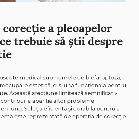
 corecție a pleoapelor
ce trebuie să știi despre
tie
noscute medical sub numele de blefaroptoză,
reocupare estetică, ci și una funcțională pentru
e. Această afecțiune limitează semnificativ
 contribui la apariția altor probleme
n lung. Soluția eficientă și durabilă pentru a
emă este reprezentată de operația de corecție