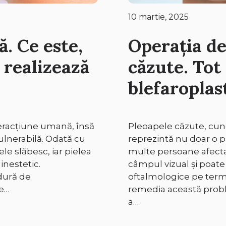
10 martie, 2025
ă. Ce este,
Operația de
e realizează
căzute. Tot 
blefaroplas
teracțiune umană, însă
Pleoapele căzute, cu
ulnerabilă. Odată cu
reprezintă nu doar o p
le slăbesc, iar pielea
multe persoane afectat
inestetic.
câmpul vizual și poate
dură de
oftalmologice pe terme
re…
remedia această probl
a…