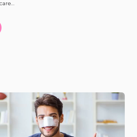
 care…