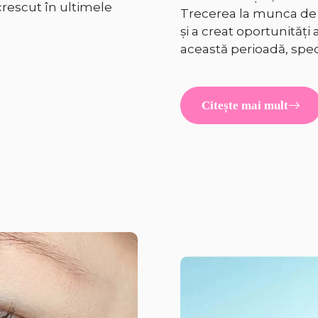
crescut în ultimele
Trecerea la munca de 
și a creat oportunităț
această perioadă, speci
Citește mai mult