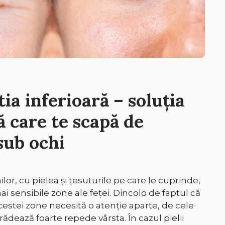
ia inferioară – soluția
ă care te scapă de
sub ochi
lor, cu pielea și țesuturile pe care le cuprinde,
i sensibile zone ale feței. Dincolo de faptul că
 acestei zone necesită o atenție aparte, de cele
 trădează foarte repede vârsta. În cazul pielii