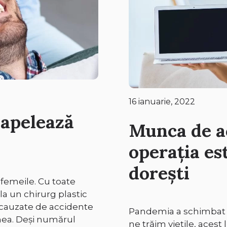
16 ianuarie, 2022
 apelează
Munca de ac
operația est
dorești
 femeile. Cu toate
la un chirurg plastic
 cauzate de accidente
Pandemia a schimbat 
nea. Deși numărul
ne trăim viețile, acest