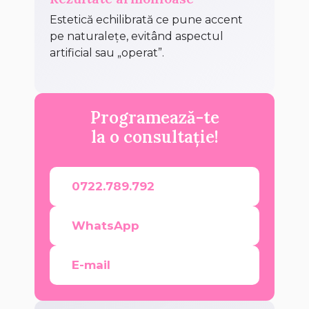
Estetică echilibrată ce pune accent
pe naturalețe, evitând aspectul
artificial sau „operat”.
Programează-te
la o consultație!
0722.789.792
WhatsApp
E-mail