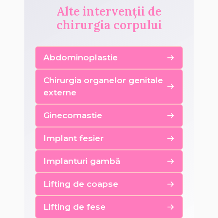
Alte intervenții de
chirurgia corpului
Abdominoplastie
Chirurgia organelor genitale
externe
Ginecomastie
Implant fesier
Implanturi gambă
Lifting de coapse
Lifting de fese