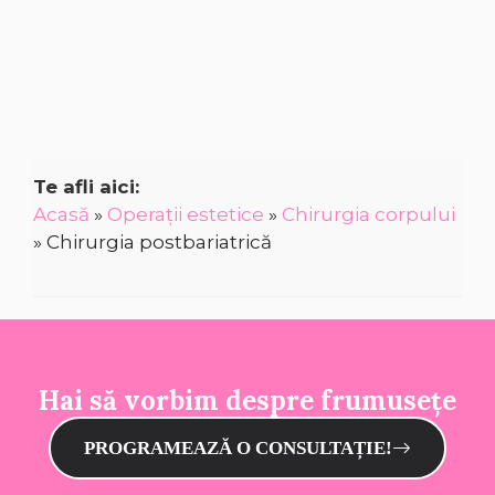
Te afli aici:
Acasă
»
Operații estetice
»
Chirurgia corpului
»
Chirurgia postbariatrică
Hai să vorbim despre frumusețe
PROGRAMEAZĂ O CONSULTAȚIE!