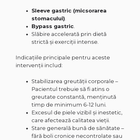
Sleeve gastric (micsorarea
stomacului)
.
Bypass gastric
.
Slăbire accelerată prin dietă
strictă și exerciții intense.
Indicațiile principale pentru aceste
intervenții includ:
Stabilizarea greutății corporale –
Pacientul trebuie să fi atins o
greutate constantă, menținută
timp de minimum 6-12 luni.
Excesul de piele vizibil și inestetic,
care afectează calitatea vieții.
Stare generală bună de sănătate –
fără boli cronice necontrolate sau