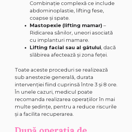
Combinație complexă ce include
abdominoplastie, lifting fese,
coapse și spate.
Mastopexie (lifting mamar)
–
Ridicarea sânilor, uneori asociată
cu implanturi mamare.
Lifting facial sau al gâtului
, dacă
slăbirea afectează și zona feței.
Toate aceste proceduri se realizează
sub anestezie generală, durata
intervenției fiind cuprinsă între 3 și 8 ore.
În unele cazuri, medicul poate
recomanda realizarea operațiilor în mai
multe ședințe, pentru a reduce riscurile
și a facilita recuperarea.
După operația de