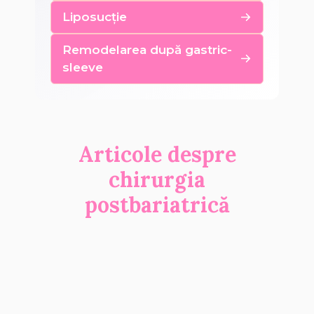
Liposucție
Remodelarea după gastric-
sleeve
Articole despre
chirurgia
postbariatrică