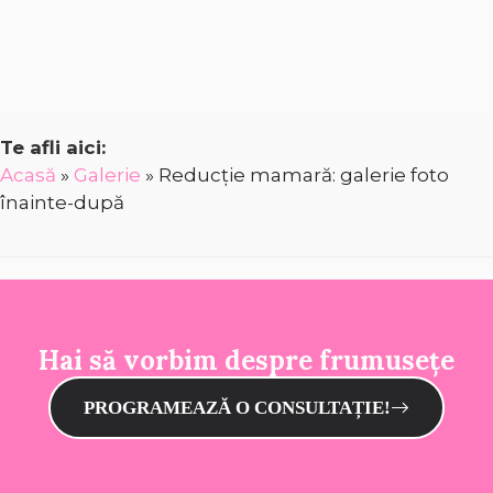
Te afli aici:
Acasă
»
Galerie
»
Reducție mamară: galerie foto
înainte-după
Hai să vorbim despre frumusețe
PROGRAMEAZĂ O CONSULTAȚIE!