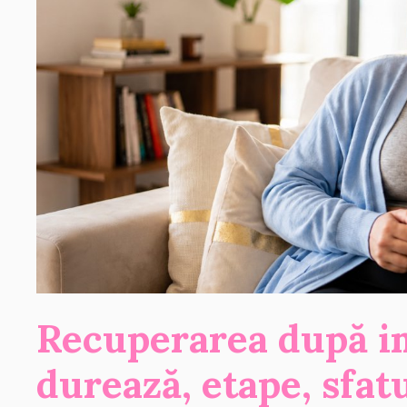
Recuperarea după i
durează, etape, sfat