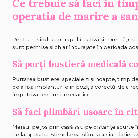
Ce trebuie să faci in ti
operatia de marire a sa
Pentru o vindecare rapidă, activă și corectă, es
sunt permise și chiar încurajate în perioada pos
Să porți bustieră medicală 
Purtarea bustierei speciale zi și noapte, timp de
de a fixa implanturile în poziția corectă, de a re
împotriva tensiunii mecanice.
Să faci plimbări ușoare în ri
Mersul pe jos prin casă sau pe distanțe scurte 
de la operație. Stimularea blândă a circulație