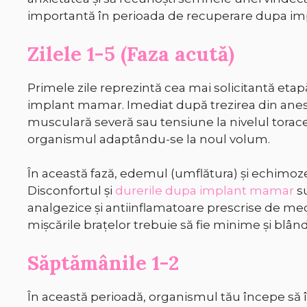
importantă în perioada de recuperare dupa i
Zilele 1-5 (Faza acută)
Primele zile reprezintă cea mai solicitantă eta
implant mamar. Imediat după trezirea din anest
musculară severă sau tensiune la nivelul torace
organismul adaptându-se la noul volum.
În această fază, edemul (umflătura) și echimoze
Disconfortul și
durerile dupa implant mamar
su
analgezice și antiinflamatoare prescrise de medic
mișcările brațelor trebuie să fie minime și blân
Săptămânile 1-2
În această perioadă, organismul tău începe să î