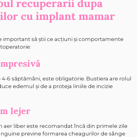
mpul recuperarii dupa
nilor cu implant mamar
te important să știi ce acțiuni și comportamente
toperatorie:
compresivă
 4-6 săptămâni, este obligatorie. Bustiera are rolul
duce edemul și de a proteja liniile de incizie
tm lejer
în aer liber este recomandat încă din primele zile
i sanguine previne formarea cheagurilor de sânge