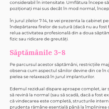
considerabil în intensitate. Umflătura începe să s
poziționați mai sus decât în mod normal, încep
În jurul zilelor 7-14, te vei prezenta la cabinet
îndepărtarea firelor de sutură (dacă nu au fost f
relua activitatea profesională din a doua săptă
fizic sau ridicare de greutăți.
Săptămânile 3-8
Pe parcursul acestor săptămâni, restricțiile maj
observa cum aspectul sânilor devine din ce în c
pielea se relaxează în jurul implanturilor.
Edemul rezidual dispare aproape complet, iar 
să revină la normal (sau să scadă, dacă a fost exa
că vindecarea este completă, structurile inter
prudența rămâne esențială până la împlinirea c