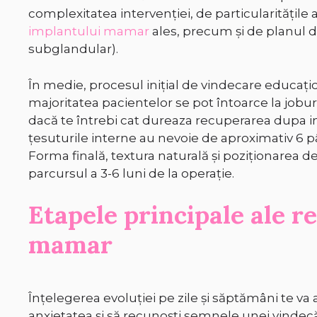
complexitatea intervenției, de particularitățile
implantului mamar
ales, precum și de planul 
subglandular).
În medie, procesul inițial de vindecare educațio
majoritatea pacientelor se pot întoarce la joburile 
dacă te întrebi cat dureaza recuperarea dupa i
țesuturile interne au nevoie de aproximativ 6 p
Forma finală, textura naturală și poziționarea de
parcursul a 3-6 luni de la operație.
Etapele principale ale r
mamar
Înțelegerea evoluției pe zile și săptămâni te va aj
anxietatea și să recunoști semnele unei vindecăr