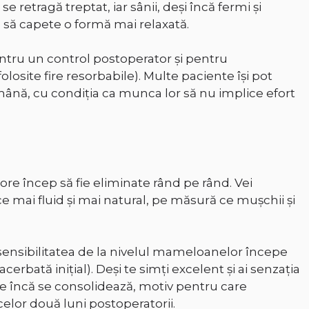
e retragă treptat, iar sânii, deși încă fermi și
 să capete o formă mai relaxată.
 pentru un control postoperator și pentru
olosite fire resorbabile). Multe paciente își pot
mână, cu condiția ca munca lor să nu implice efort
ore încep să fie eliminate rând pe rând. Vei
e mai fluid și mai natural, pe măsură ce mușchii și
sensibilitatea de la nivelul mameloanelor începe
cerbată inițial). Deși te simți excelent și ai senzația
ne încă se consolidează, motiv pentru care
elor două luni postoperatorii.