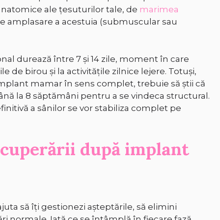
 anatomice ale țesuturilor tale, de
marimea
de amplasare a acestuia (submuscular sau
nal durează între 7 și 14 zile, moment în care
de birou și la activitățile zilnice lejere. Totuși,
mplant mamar în sens complet, trebuie să știi că
ână la 8 săptămâni pentru a se vindeca structural.
finitivă a sânilor se vor stabiliza complet pe
ecuperării după implant
uta să îți gestionezi așteptările, să elimini
i normale. Iată ce se întâmplă în fiecare fază