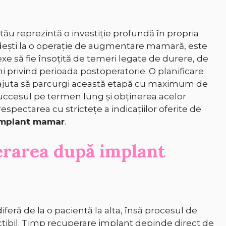
tău reprezintă o investiție profundă în propria
ândești la o operație de augmentare mamară, este
e să fie însoțită de temeri legate de durere, de
ni privind perioada postoperatorie. O planificare
or ajuta să parcurgi această etapă cu maximum de
succesul pe termen lung și obținerea acelor
espectarea cu strictețe a indicațiilor oferite de
implant mamar
.
erarea după implant
ră de la o pacientă la alta, însă procesul de
ibil. Timp recuperare implant depinde direct de