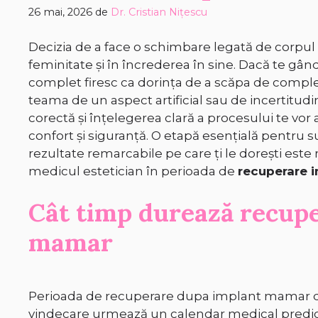
26 mai, 2026
de
Dr. Cristian Nițescu
Decizia de a face o schimbare legată de corpul 
feminitate și în încrederea în sine. Dacă te g
complet firesc ca dorința de a scăpa de complex
teama de un aspect artificial sau de incertitudi
corectă și înțelegerea clară a procesului te v
confort și siguranță. O etapă esențială pentru 
rezultate remarcabile pe care ți le dorești este r
medicul estetician în perioada de
recuperare 
Cât timp durează recup
mamar
Perioada de recuperare dupa implant mamar dife
vindecare urmează un calendar medical predict