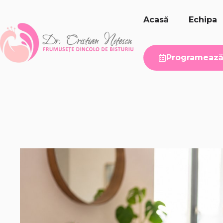
Sari
la
Acasă
Echipa
conținut
Programează 