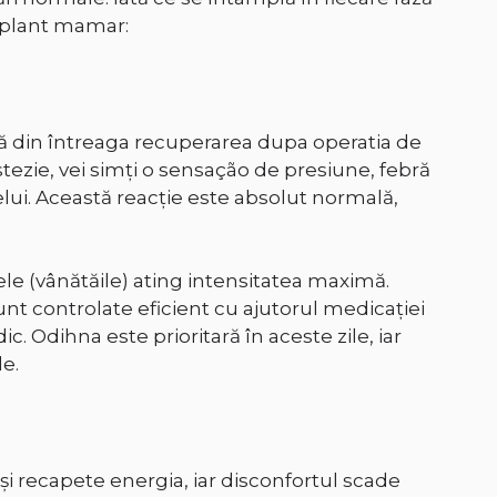
mplant mamar:
pă din întreaga recuperarea dupa operatia de
ezie, vei simți o sensação de presiune, febră
lui. Această reacție este absolut normală,
le (vânătăile) ating intensitatea maximă.
nt controlate eficient cu ajutorul medicației
. Odihna este prioritară în aceste zile, iar
de.
și recapete energia, iar disconfortul scade