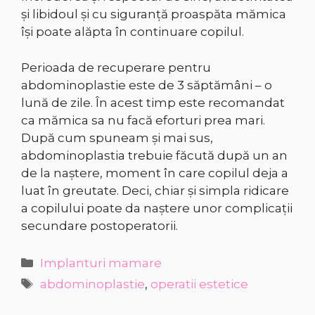
şi libidoul şi cu siguranţă proaspăta mămica
îşi poate alăpta în continuare copilul.
Perioada de recuperare pentru
abdominoplastie este de 3 săptămâni – o
lună de zile. În acest timp este recomandat
ca mămica sa nu facă eforturi prea mari.
După cum spuneam şi mai sus,
abdominoplastia trebuie făcută după un an
de la naştere, moment în care copilul deja a
luat în greutate. Deci, chiar şi simpla ridicare
a copilului poate da naştere unor complicaţii
secundare postoperatorii.
Categorii
Implanturi mamare
Etichete
abdominoplastie
,
operatii estetice