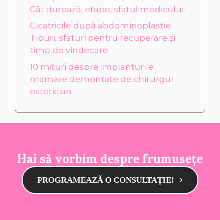
Cât durează, etape, sfatul medicului
Cicatricile după abdominoplastie.
Tipuri, sfaturi pentru recuperare și
timp de vindecare
10 mituri despre implanturile
mamare demontate de chirurgul
estetician
Hai să vorbim despre frumusețe
PROGRAMEAZĂ O CONSULTAȚIE!