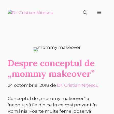
Sari
la
Meni
conținut
Despre conceptul de
„mommy makeover”
24 octombrie, 2018
de
Dr. Cristian Nițescu
Conceptul de „mommy makeover” a
început să fie din ce în ce mai prezent în
România. Foarte multe femei observă