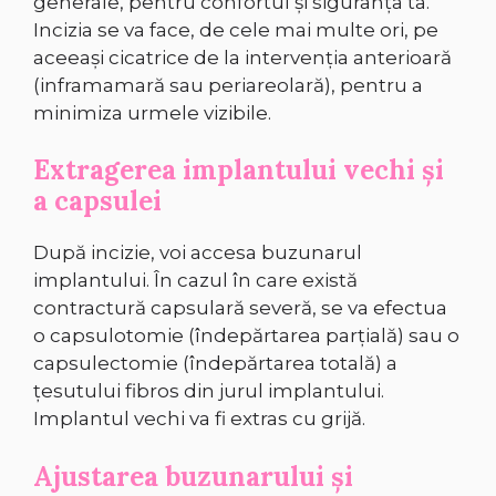
generale, pentru confortul și siguranța ta.
Incizia se va face, de cele mai multe ori, pe
aceeași cicatrice de la intervenția anterioară
(inframamară sau periareolară), pentru a
minimiza urmele vizibile.
Extragerea implantului vechi și
a capsulei
După incizie, voi accesa buzunarul
implantului. În cazul în care există
contractură capsulară severă, se va efectua
o capsulotomie (îndepărtarea parțială) sau o
capsulectomie (îndepărtarea totală) a
țesutului fibros din jurul implantului.
Implantul vechi va fi extras cu grijă.
Ajustarea buzunarului și