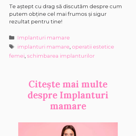
Te aștept cu drag să discutăm despre cum
putem obține cel mai frumos și sigur
rezultat pentru tine!
Categorii
Implanturi mamare
Etichete
implanturi mamare
,
operatii estetice
femei
,
schimbarea implanturilor
Citește mai multe
despre
Implanturi
mamare