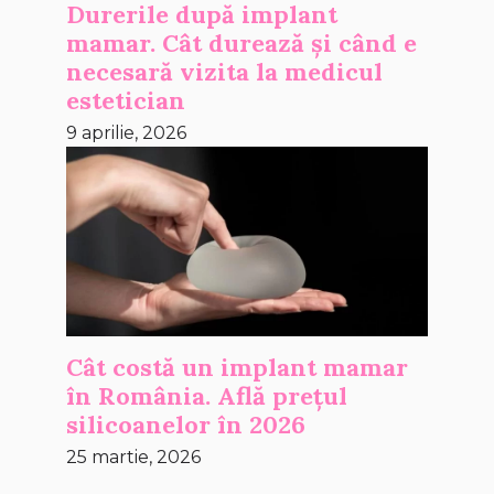
Durerile după implant
mamar. Cât durează și când e
necesară vizita la medicul
estetician
9 aprilie, 2026
Cât costă un implant mamar
în România. Află prețul
silicoanelor în 2026
25 martie, 2026