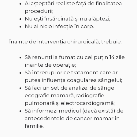
Ai așteptări realiste faţă de finalitatea
procedurii;
Nu eşti însărcinată şi nu alăptezi;
Nu ai nicio infecție în corp.
Înainte de intervenţia chirurgicală, trebuie:
Să renunți la fumat cu cel puțin 14 zile
înainte de operație;
Să întrerupi orice tratament care ar
putea influența coagularea sângelui;
Să faci un set de analize: de sânge,
ecografie mamară, radiografie
pulmonară și electrocardiogramă;
Să informezi medicul (dacă există) de
antecedentele de cancer mamar în
familie.