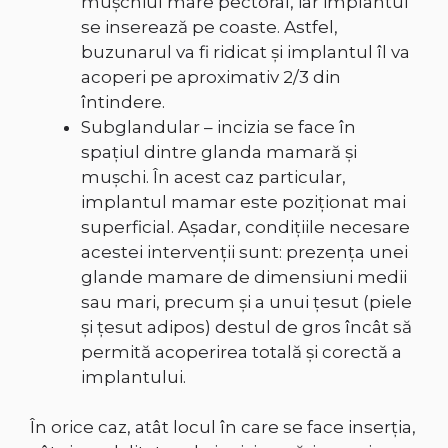
muşchiul mare pectoral, iar implantul
se inserează pe coaste. Astfel,
buzunarul va fi ridicat şi implantul îl va
acoperi pe aproximativ 2/3 din
întindere.
Subglandular – incizia se face în
spațiul dintre glanda mamară și
mușchi. În acest caz particular,
implantul mamar este poziţionat mai
superficial. Aşadar, condițiile necesare
acestei intervenţii sunt: prezenţa unei
glande mamare de dimensiuni medii
sau mari, precum şi a unui ţesut (piele
şi ţesut adipos) destul de gros încât să
permită acoperirea totală şi corectă a
implantului.
În orice caz, atât locul în care se face inserţia,