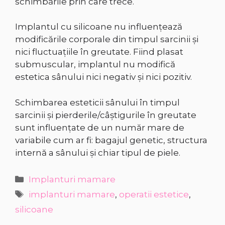
schimbările prin care trece.
Implantul cu silicoane nu influenţează
modificările corporale din timpul sarcinii şi
nici fluctuaţiile în greutate. Fiind plasat
submuscular, implantul nu modifică
estetica sânului nici negativ şi nici pozitiv.
Schimbarea esteticii sânului în timpul
sarcinii și pierderile/câştigurile în greutate
sunt influenţate de un număr mare de
variabile cum ar fi: bagajul genetic, structura
internă a sânului şi chiar tipul de piele.
Categorii
Implanturi mamare
Etichete
implanturi mamare
,
operatii estetice
,
silicoane