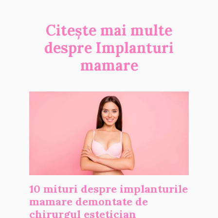
Citește mai multe
despre
Implanturi
mamare
10 mituri despre implanturile
mamare demontate de
chirurgul estetician