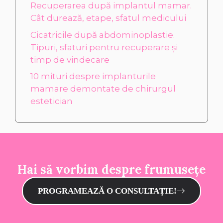
Recuperarea după implantul mamar.
Cât durează, etape, sfatul medicului
Cicatricile după abdominoplastie.
Tipuri, sfaturi pentru recuperare și
timp de vindecare
10 mituri despre implanturile
mamare demontate de chirurgul
estetician
Hai să vorbim despre frumusețe
PROGRAMEAZĂ O CONSULTAȚIE!