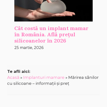
Cât costă un implant mamar
în România. Află prețul
silicoanelor în 2026
25 martie, 2026
Te afli aici:
Acasă
»
Implanturi mamare
»
Mărirea sânilor
cu silicoane – informații și preț