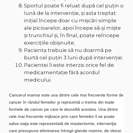
Sportul poate fi reluat după cel puțin o
lună de la intervenţie, şi asta treptat:
inițial începe doar cu mişcări simple
ale picioarelor, apoi începe să-şi mişte
şi trunchiul şi, în final, poate reîncepe
exerciţiile obişnuite;
Pacienta trebuie să nu doarmă pe
burtă cel puţin 3 luni după intervenţie;
Pacientei îi este interzis orice fel de
medicamentaţie fără acordul
medicului.
Cancerul mamar este una dintre cele mai frecvente forme de
cancer în rândul femeilor şi reprezintă o treime din toate
formele de cancer pe care le dezvoltă acestea. Una dintre
cele mai frecvente mijloace prin care femeilor li se poate
salva viaţa este reprezentată de mastectomie, intervenţia
care presupune
eliminarea întregii glande mamre, de obicei