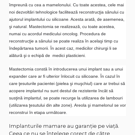
împreună cu cea a mamelonului. Cu toate acestea, cele mai
noi dezvoltări tehnologice facilitează reconstrucţia sânului cu
ajutorul implantului cu silicoane. Acesta arată, de asemenea,
şi natural. Mastectomia se realizează, cu toate acestea,
numai cu acordul medicului oncolog. Procedura de
reconstrucţie a sânului se poate realiza în acelaşi timp cu
îndepărtarea tumorii. În acest caz, medicilor chirurgi li se
alătură şi o echipă de medici plasticieni.
Mastectomia constă în introducerea unui implant sau a unui
expander care ar fi ulterior înlocuit cu silicoane. În cazul în
care ţesuturile pacientei (pielea şi muşchiul) care ar trebui să
acopere implantul nu sunt destul de rezistente încât să
susţină implantul, se poate recurge la utilizarea de lambouri
(utilizarea ţesutului din alte zone). Areola şi mamelonul se vor
reconstrui în etapa următoare.
Implanturile mamare au garanție pe viață.
Ceea ce nu se înțelege corect de către