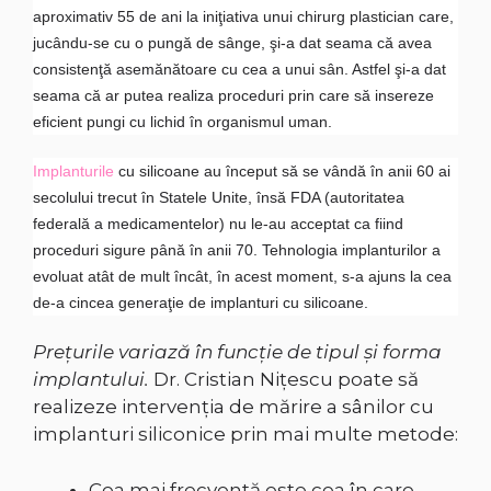
aproximativ 55 de ani la iniţiativa unui chirurg plastician care,
jucându-se cu o pungă de sânge, şi-a dat seama că avea
consistenţă asemănătoare cu cea a unui sân. Astfel şi-a dat
seama că ar putea realiza proceduri prin care să insereze
eficient pungi cu lichid în organismul uman.
Implanturile
cu silicoane au început să se vândă în anii 60 ai
secolului trecut în Statele Unite, însă FDA (autoritatea
federală a medicamentelor) nu le-au acceptat ca fiind
proceduri sigure până în anii 70. Tehnologia implanturilor a
evoluat atât de mult încât, în acest moment, s-a ajuns la cea
de-a cincea generaţie de implanturi cu silicoane.
Prețurile variază în funcție de tipul și forma
implantului.
Dr. Cristian Niţescu poate să
realizeze intervenţia de mărire a sânilor cu
implanturi siliconice prin mai multe metode:
Cea mai frecventă este cea în care