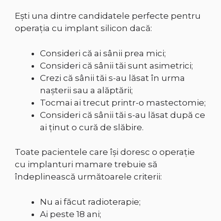
Ești una dintre candidatele perfecte pentru
operaţia cu implant silicon dacă:
Consideri că ai sânii prea mici;
Consideri că sânii tăi sunt asimetrici;
Crezi că sânii tăi s-au lăsat în urma
naşterii sau a alăptării;
Tocmai ai trecut printr-o mastectomie;
Consideri că sânii tăi s-au lăsat după ce
ai ţinut o cură de slăbire.
Toate pacientele care își doresc o operație
cu implanturi mamare trebuie să
îndeplinească următoarele criterii:
Nu ai făcut radioterapie;
Ai peste 18 ani;