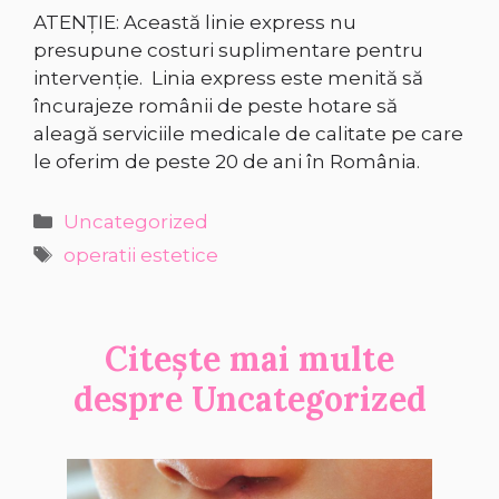
ATENȚIE: Această linie express nu
presupune costuri suplimentare pentru
intervenție. Linia express este menită să
încurajeze românii de peste hotare să
aleagă serviciile medicale de calitate pe care
le oferim de peste 20 de ani în România.
Categorii
Uncategorized
Etichete
operatii estetice
Citește mai multe
despre
Uncategorized