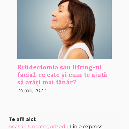
Ritidectomia sau lifting-ul
facial: ce este și cum te ajută
să arăți mai tânăr?
24 mai, 2022
Te afli aici:
Acasă
»
Uncategorized
»
Linie express