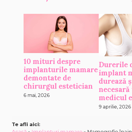
10 mituri despre
Durerile 
implanturile mamare
implant 
demontate de
durează ș
chirurgul estetician
necesară 
6 mai, 2026
medicul e
9 aprilie, 2026
Te afli aici:
Acasă
»
Implanturi mamare
»
Mamografie înain