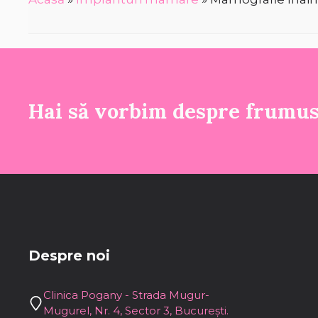
Hai să vorbim despre frumu
Despre noi
Clinica Pogany - Strada Mugur-
Mugurel, Nr. 4, Sector 3, București.