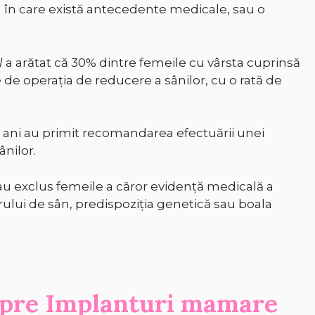
 în care există antecedente medicale, sau o
l
a arătat că 30% dintre femeile cu vârsta cuprinsă
e de operația de reducere a sânilor, cu o rată de
 ani au primit recomandarea efectuării unei
nilor.
 au exclus femeile a căror evidență medicală a
erului de sân, predispoziția genetică sau boala
spre
Implanturi mamare