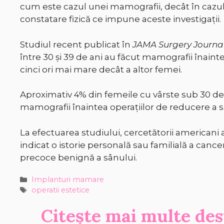
cum este cazul unei mamografii, decât în cazul
constatare fizică ce impune aceste investigații.
Studiul recent publicat în
JAMA Surgery Journa
între 30 și 39 de ani au făcut mamografii înaint
cinci ori mai mare decât a altor femei.
Aproximativ 4% din femeile cu vârste sub 30 de
mamografii înaintea operațiilor de reducere a sâ
La efectuarea studiului, cercetătorii americani
indicat o istorie personală sau familială a canc
precoce benignă a sânului.
Categorii
Implanturi mamare
Etichete
operatii estetice
Citește mai multe de