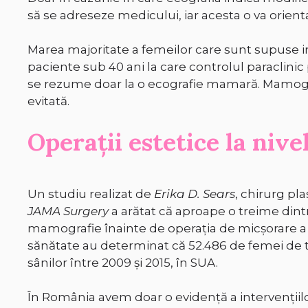
să se adreseze medicului, iar acesta o va orient
Marea majoritate a femeilor care sunt supuse 
paciente sub 40 ani la care controlul paraclinic
se rezume doar la o ecografie mamară. Mamogra
evitată.
Operații estetice la nive
Un studiu realizat de
Erika D. Sears
, chirurg pl
JAMA Surgery
a arătat că aproape o treime dint
mamografie înainte de operația de micșorare a s
sănătate au determinat că 52.486 de femei de t
sânilor între 2009 și 2015, în SUA.
În România avem doar o evidență a intervențiilor 