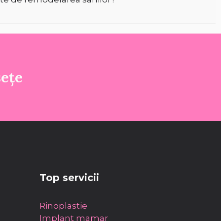
sețe
Top servicii
Rinoplastie
Implant mamar