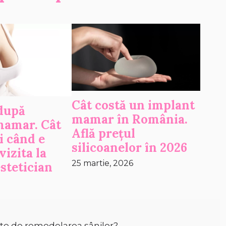
Cât costă un implant
după
mamar în România.
mamar. Cât
Află prețul
i când e
silicoanelor în 2026
vizita la
25 martie, 2026
stetician
te de remodelarea sânilor?