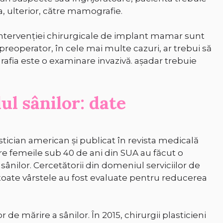
a, ulterior, către mamografie.
intervenției chirurgicale de implant mamar sunt
 preoperator, în cele mai multe cazuri, ar trebui să
fia este o examinare invazivă. așadar trebuie
lul sânilor: date
astician american și publicat în revista medicală
re femeile sub 40 de ani din SUA au făcut o
ânilor. Cercetătorii din domeniul serviciilor de
oate vârstele au fost evaluate pentru reducerea
de mărire a sânilor. În 2015, chirurgii plasticieni