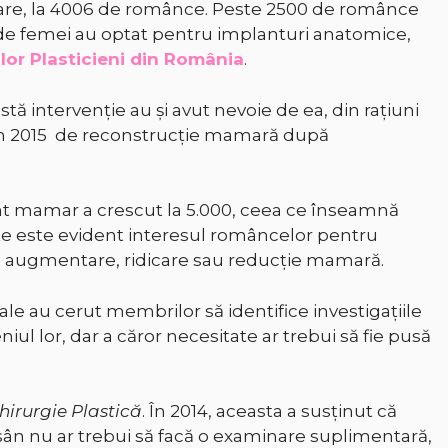
re, la 4006 de românce. Peste 2500 de românce
50 de femei au optat pentru implanturi anatomice,
ilor Plasticieni din România
.
tă intervenţie au şi avut nevoie de ea, din raţiuni
 în 2015 de reconstrucţie mamară după
nt mamar a crescut la 5.000, ceea ce înseamnă
ate este evident interesul româncelor pentru
e augmentare, ridicare sau reducție mamară.
nale au cerut membrilor să identifice investigațiile
iul lor, dar a căror necesitate ar trebui să fie pusă
irurgie Plastică
. În 2014, aceasta a susținut că
 sân nu ar trebui să facă o examinare suplimentară,