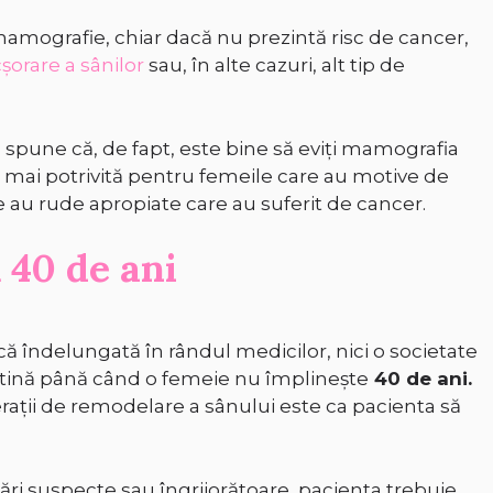
 mamografie, chiar dacă nu prezintă risc de cancer,
șorare a sânilor
sau, în alte cazuri, alt tip de
a spune că, de fapt, este bine să eviți mamografia
e mai potrivită pentru femeile care au motive de
e au rude apropiate care au suferit de cancer.
 40 de ani
ică îndelungată în rândul medicilor, nici o societate
tină până când o femeie nu împlinește
40 de ani.
erații de remodelare a sânului este ca pacienta să
cări suspecte sau îngrijorătoare, pacienta trebuie