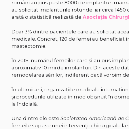
români au pus peste 8000 de implanturi mama
au solicitat implanturile rotunde, iar circa 14
arată o statistică realizată de
Asociaţia Chirurg
Doar 3% dintre pacientele care au solicitat aceas
medicale. Concret, 120 de femei au beneficiat
mastectomie.
În 2018, numărul femeilor care și-au pus impla
aproximativ 10 mii de implanturi. Din aceste d
remodelarea sânilor, indiferent dacă vorbim d
În ultimii ani, organizațiile medicale internațio
și procedurile utilizate în mod obișnuit în domen
la îndoială.
Una dintre ele este
Societatea Americană de Ch
femeile supuse unei intervenții chirurgicale la