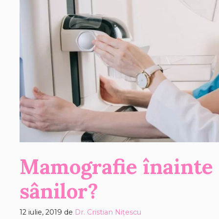
Mamografie înainte
sânilor?
12 iulie, 2019
de
Dr. Cristian Nițescu