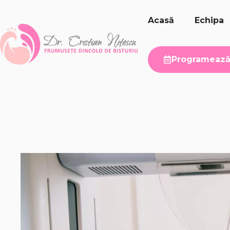
Sari
la
Acasă
Echipa
conținut
Programează 