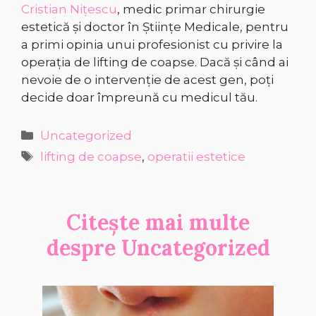
Cristian Nițescu
, medic primar chirurgie
estetică și doctor în Științe Medicale, pentru
a primi opinia unui profesionist cu privire la
operația de lifting de coapse. Dacă și când ai
nevoie de o intervenție de acest gen, poți
decide doar împreună cu medicul tău.
Categorii
Uncategorized
Etichete
lifting de coapse
,
operatii estetice
Citește mai multe
despre
Uncategorized