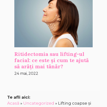
Ritidectomia sau lifting-ul
facial: ce este și cum te ajută
să arăți mai tânăr?
24 mai, 2022
Te afli aici:
Acasă
»
Uncategorized
»
Lifting coapse și