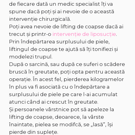
de fiecare dată un medic specialist îți va
spune dacă poți și ai nevoie de o această
intervenție chirurgicală.
Poți avea nevoie de lifting de coapse dacă ai
trecut și printr-o
intervenție de liposucție
.
Prin îndepărtarea surplusului de piele,
liftingul de coapse te ajută să îți tonifiezi și
modelezi trupul.
După o sarcină, sau după ce suferi o scădere
bruscă în greutate, poți opta pentru această
operație. În acest fel, pierderea kilogramelor
în plus va fi asociată cu o îndepărtare a
surplusului de piele pe care l-ai acumulat
atunci când ai crescut în greutate.
Și persoanele vârstnice pot să apeleze la
lifting de coapse, deoarece, la vârste
înaintate, pielea se modifcă, se „lasă”, își
pierde din suplețe.