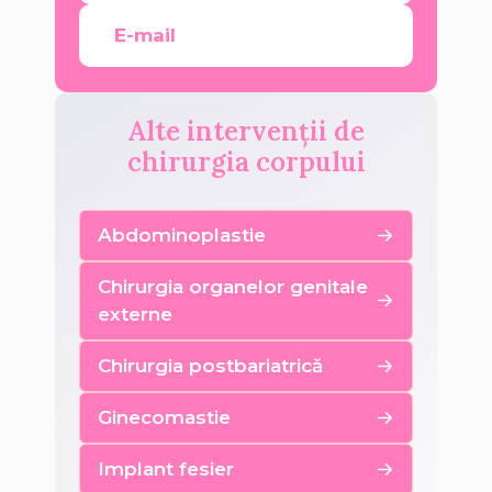
E-mail
Alte intervenții de
chirurgia corpului
Abdominoplastie
Chirurgia organelor genitale
externe
Chirurgia postbariatrică
Ginecomastie
Implant fesier