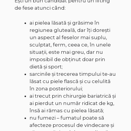
Ești un bun candidat pentru un lifting
de fese atunci când:
ai pielea lăsată și grăsime în
regiunea gluteală, dar îți dorești
un aspect al feselor mai suplu,
sculptat, ferm, ceea ce, în unele
situații, este mai greu, dar nu
imposibil de obținut doar prin
dietă și sport;
sarcinile și trecerea timpului te-au
lăsat cu piele flască și cu celulită
în zona posteriorului;
ai trecut prin chirurgie bariatrică și
ai pierdut un număr ridicat de kg,
însă ai rămas cu pielea lăsată;
nu fumezi – fumatul poate să
afecteze procesul de vindecare și