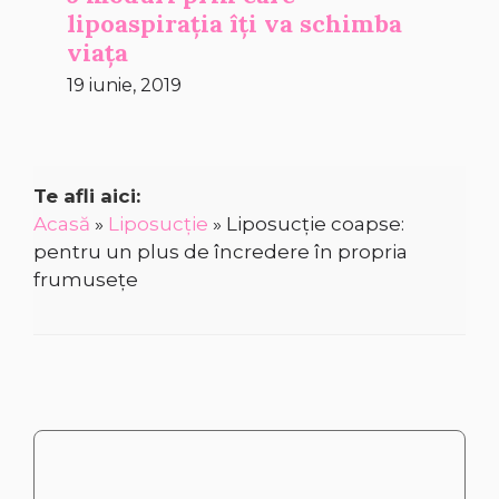
lipoaspirația îți va schimba
viața
19 iunie, 2019
Te afli aici:
Acasă
»
Liposucție
»
Liposucție coapse:
pentru un plus de încredere în propria
frumusețe