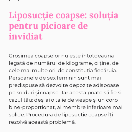
Liposucție coapse: soluția
pentru picioare de
invidiat
Grosimea coapselor nu este întotdeauna
legată de numărul de kilograme, ci ţine, de
cele mai multe ori, de constituţia fiecăruia.
Persoanele de sex feminin sunt mai
predispuse să dezvolte depozite adispoase
pe şolduri şi coapse. Iar acesta poate să fie și
cazul tău: deși ai o talie de viespe şi un corp
bine-proporţionat, ai membre inferioare mai
solide. Procedura de liposucție coapse îți
rezolvă această problemă.