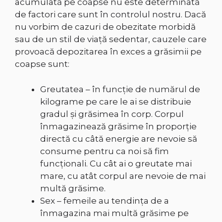
acumulată pe coapse nu este determinată
de factori care sunt în controlul nostru. Dacă
nu vorbim de cazuri de obezitate morbidă
sau de un stil de viață sedentar, cauzele care
provoacă depozitarea în exces a grăsimii pe
coapse sunt:
Greutatea – în funcție de numărul de
kilograme pe care le ai se distribuie
gradul și grăsimea în corp. Corpul
înmagazinează grăsime în proporție
directă cu câtă energie are nevoie să
consume pentru ca noi să fim
funcționali. Cu cât ai o greutate mai
mare, cu atât corpul are nevoie de mai
multă grăsime.
Sex – femeile au tendința de a
înmagazina mai multă grăsime pe