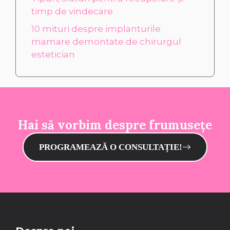
timp de vindecare
10 mituri despre implanturile
mamare demontate de chirurgul
estetician
Hai să vorbim despre frumusețe
PROGRAMEAZĂ O CONSULTAȚIE!