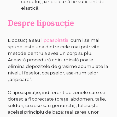
corpului), iar pielea să fie suficient de
elastică.
Despre liposucție
Liposucţia sau
lipoaspiraţia
, cum i se mai
spune, este una dintre cele mai potrivite
metode pentru a avea un corp suplu.
Această procedură chirurgicală poate
elimina depozitele de grăsime acumulate la
nivelul feselor, coapselor, aşa-numitelor
„aripioare”.
O lipoaspiraţie, indiferent de zonele care se
doresc a fi corectate (braţe, abdomen, talie,
şolduri, coapse sau genunchi), folosește
același principiu de bază: realizarea unor