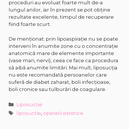
proceduri au evoluat foarte mult de-a
lungul anilor, iar în prezent se pot obţine
rezultate excelente, timpul de recuperare
fiind foarte scurt.
De menționat: prin lipoaspiraţie nu se poate
interveni în anumite zone cu o concentraţie
anatomică mare de elemente importante
(vase mari, nervi), ceea ce face ca procedura
să aibă anumite limitări. Mai mult, liposucția
nu este recomandată persoanelor care
suferă de diabet zaharat, boli infecțioase,
boli cronice sau tulburări de coagulare.
Categorii
Liposucție
Etichete
liposuctie
,
operatii estetice