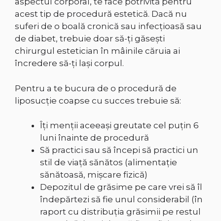
aspectul corporal, te face potrivită pentru
acest tip de procedură estetică. Dacă nu
suferi de o boală cronică sau infecțioasă sau
de diabet, trebuie doar să-ți găsești
chirurgul estetician în mâinile căruia ai
încredere să-ți lași corpul.
Pentru a te bucura de o procedură de
liposucție coapse cu succes trebuie să:
Îți menții aceeași greutate cel puțin 6
luni înainte de procedură
Să practici sau să începi să practici un
stil de viață sănătos (alimentație
sănătoasă, mișcare fizică)
Depozitul de grăsime pe care vrei să îl
îndepărtezi să fie unul considerabil (în
raport cu distribuția grăsimii pe restul